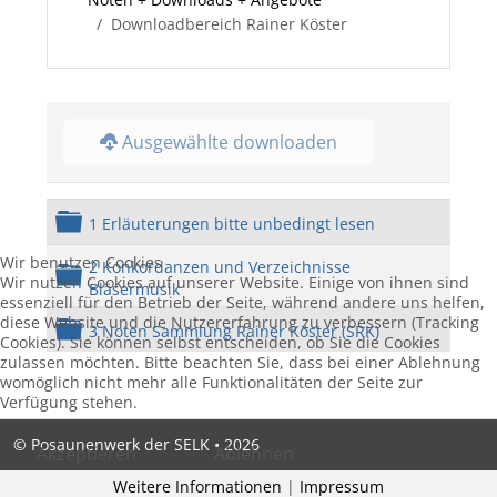
Downloadbereich Rainer Köster
Ausgewählte downloaden
Ordner
1 Erläuterungen bitte unbedingt lesen
Wir benutzen Cookies
2 Konkordanzen und Verzeichnisse
Ordner
Wir nutzen Cookies auf unserer Website. Einige von ihnen sind
Bläsermusik
essenziell für den Betrieb der Seite, während andere uns helfen,
diese Website und die Nutzererfahrung zu verbessern (Tracking
Ordner
3 Noten Sammlung Rainer Köster (SRK)
Cookies). Sie können selbst entscheiden, ob Sie die Cookies
zulassen möchten. Bitte beachten Sie, dass bei einer Ablehnung
womöglich nicht mehr alle Funktionalitäten der Seite zur
Verfügung stehen.
© Posaunenwerk der SELK • 2026
Akzeptieren
Ablehnen
Weitere Informationen
|
Impressum